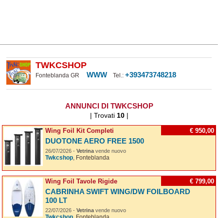
TWKCSHOP
WWW
+393473748218
Fonteblanda GR
Tel.:
ANNUNCI DI TWKCSHOP
| Trovati
10
|
Wing Foil Kit Completi
€ 950,00
DUOTONE AERO FREE 1500
26/07/2026 -
Vetrina
vende nuovo
Twkcshop
, Fonteblanda
Wing Foil Tavole Rigide
€ 799,00
CABRINHA SWIFT WING/DW FOILBOARD
100 LT
22/07/2026 -
Vetrina
vende nuovo
Twkcshop
, Fonteblanda