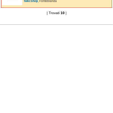
Twkcshop
, Fonteblanda
| Trovati
10
|