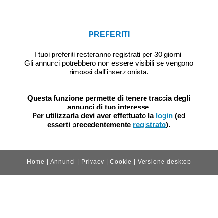
PREFERITI
I tuoi preferiti resteranno registrati per 30 giorni.
Gli annunci potrebbero non essere visibili se vengono
rimossi dall'inserzionista.
Questa funzione permette di tenere traccia degli
annunci di tuo interesse.
Per utilizzarla devi aver effettuato la
login
(ed
esserti precedentemente
registrato
).
Home
|
Annunci
|
Privacy
|
Cookie
|
Versione desktop