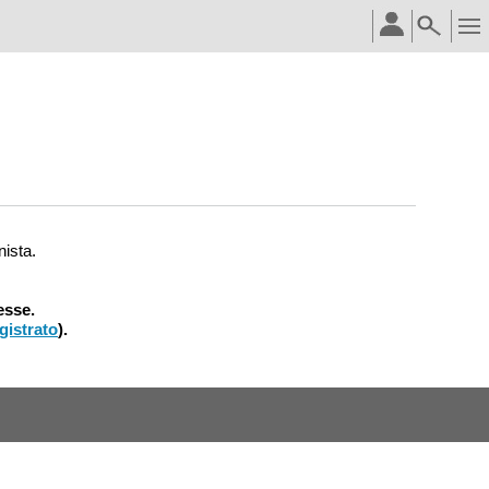
nista.
esse.
gistrato
).