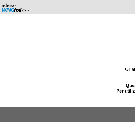
Gli a
Ques
Per utili