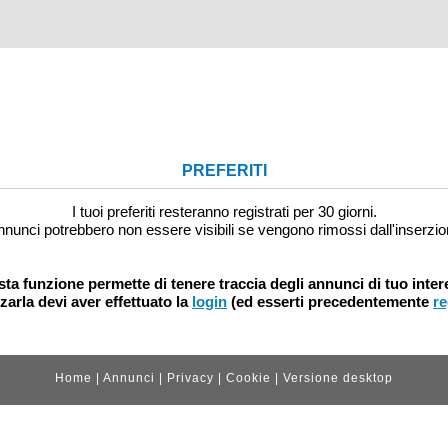
PREFERITI
I tuoi preferiti resteranno registrati per 30 giorni.
nnunci potrebbero non essere visibili se vengono rimossi dall'inserzio
ta funzione permette di tenere traccia degli annunci di tuo inter
zzarla devi aver effettuato la
login
(ed esserti precedentemente
re
Home
|
Annunci
|
Privacy
|
Cookie
|
Versione desktop