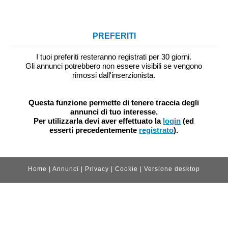
PREFERITI
I tuoi preferiti resteranno registrati per 30 giorni.
Gli annunci potrebbero non essere visibili se vengono
rimossi dall'inserzionista.
Questa funzione permette di tenere traccia degli
annunci di tuo interesse.
Per utilizzarla devi aver effettuato la
login
(ed
esserti precedentemente
registrato
).
Home
|
Annunci
|
Privacy
|
Cookie
|
Versione desktop