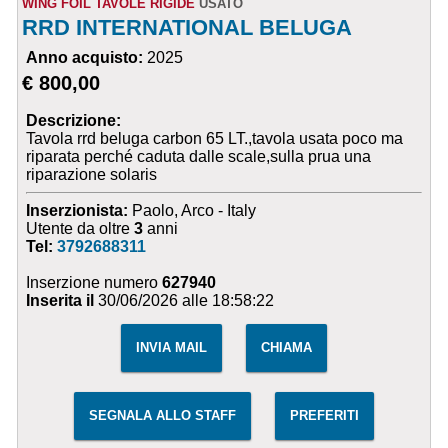
WING FOIL TAVOLE RIGIDE
USATO
RRD INTERNATIONAL BELUGA
Anno acquisto:
2025
€ 800,00
Descrizione:
Tavola rrd beluga carbon 65 LT.,tavola usata poco ma
riparata perché caduta dalle scale,sulla prua una
riparazione solaris
Inserzionista:
Paolo, Arco - Italy
Utente da oltre
3
anni
Tel:
3792688311
Inserzione numero
627940
Inserita il
30/06/2026 alle 18:58:22
INVIA MAIL
CHIAMA
SEGNALA ALLO STAFF
PREFERITI