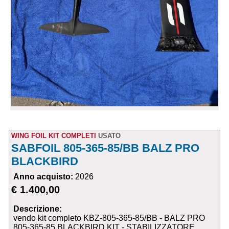
WING FOIL KIT COMPLETI
USATO
SABFOIL 805-365-85/BB BALZ PRO
BLACKBIRD
Anno acquisto:
2026
€ 1.400,00
Descrizione:
vendo kit completo KBZ-805-365-85/BB - BALZ PRO
805-365-85 BLACKBIRD KIT - STABILIZZATORE